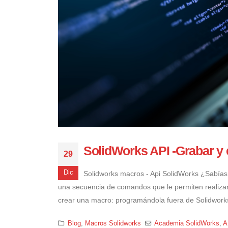
SolidWorks API -Grabar 
29
Dic
Solidworks macros - Api SolidWorks ¿Sabía
una secuencia de comandos que le permiten realizar
crear una macro: programándola fuera de Solidwork
Blog
,
Macros Solidworks
Academia SolidWorks
,
A