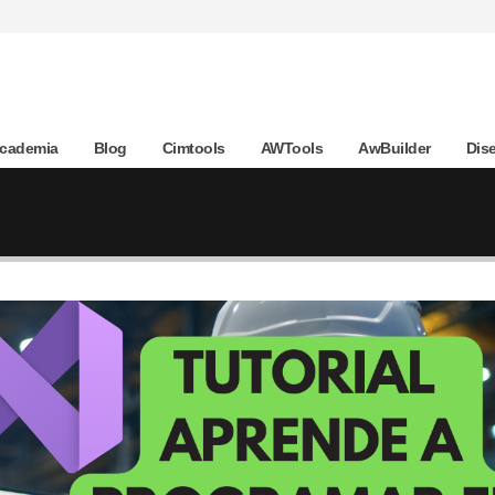
Academia
Blog
Cimtools
AWTools
AwBuilder
Dis