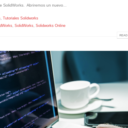
e SolidWorks. Abriremos un nuevo...
s
,
Tutoriales Solidworks
idWorks
,
SolidWorks
,
Solidworks Online
READ 