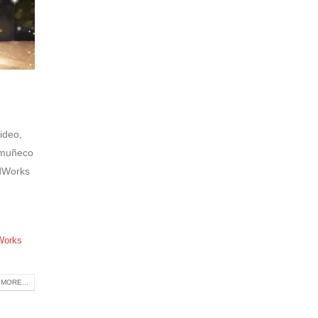
ideo,
o muñeco
idWorks
Works
MORE...