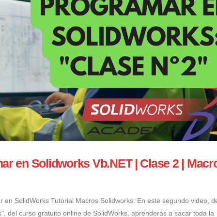
mar en Solidworks Vb.NET | Clase 2 | Macr
r en SolidWorks Tutorial Macros Solidworks: En este segundo video, de
, del curso gratuito online de SolidWorks, aprenderás a sacar toda la