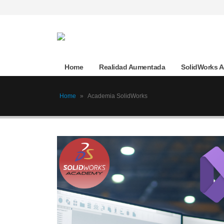
Home
Realidad Aumentada
SolidWorks 
Home
»
Academia SolidWorks