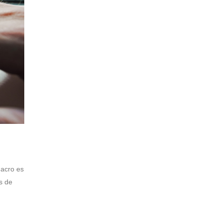
macro es
s de