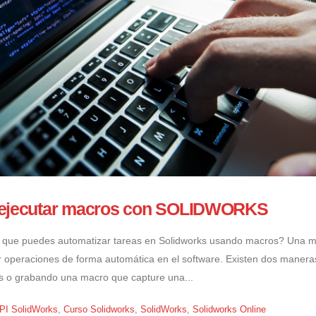
y ejecutar macros con SOLIDWORKS
s que puedes automatizar tareas en Solidworks usando macros? Una 
 operaciones de forma automática en el software. Existen dos manera
s o grabando una macro que capture una...
PI SolidWorks
,
Curso Solidworks
,
SolidWorks
,
Solidworks Online