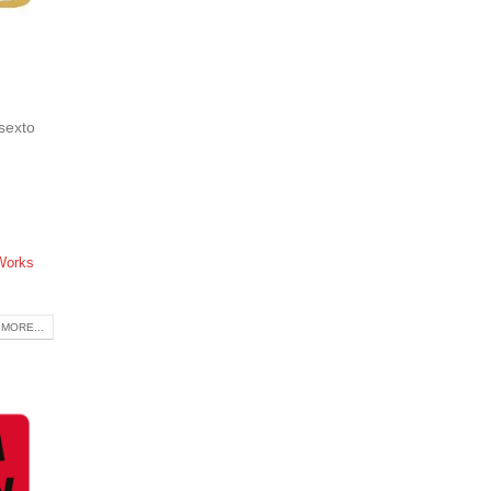
sexto
Works
MORE...