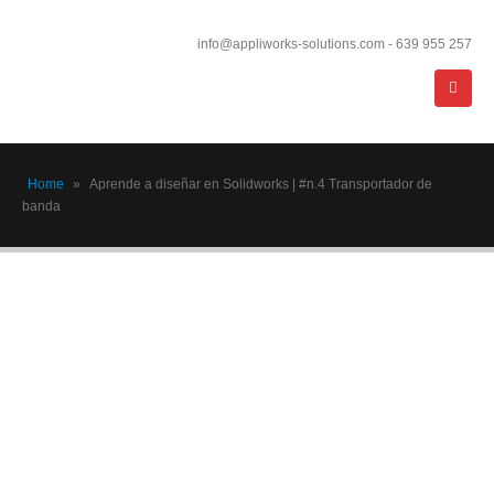
info@appliworks-solutions.com - 639 955 257
Home
»
Aprende a diseñar en Solidworks | #n.4 Transportador de
banda