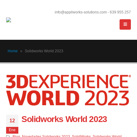
info@appliworks-solutions.com - 639 955 257
Home
»
Solidworks World 2023
Solidworks World 2023
12
Ene
Blog
,
Novedades Solidworks 2023
,
SolidWorks
,
Solidworks World