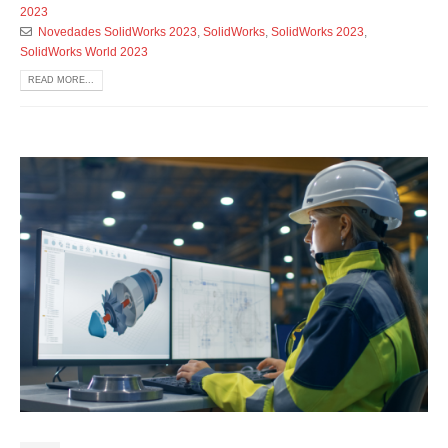
2023
Novedades SolidWorks 2023
,
SolidWorks
,
SolidWorks 2023
,
SolidWorks World 2023
READ MORE...