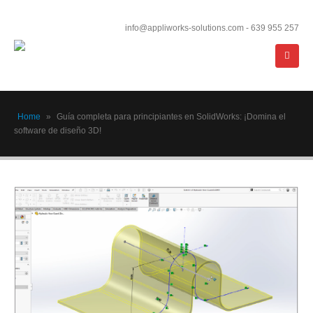
info@appliworks-solutions.com - 639 955 257
Home
»
Guía completa para principiantes en SolidWorks: ¡Domina el
software de diseño 3D!