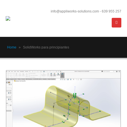
info@appliworks-solutions.com - 639 955 257
Home
»
SolidWorks para principiantes