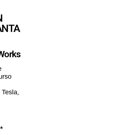
N
ANTA
dWorks
e
urso
 Tesla,
*