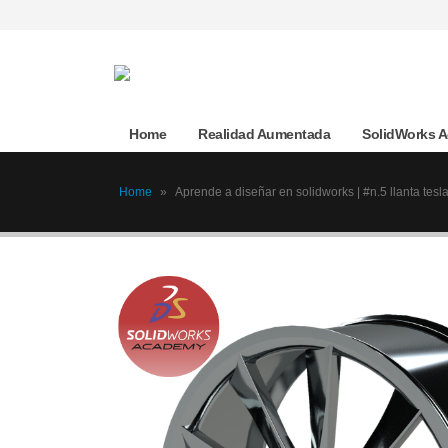
Home
Realidad Aumentada
SolidWorks 
Home
»
Aprende a diseñar en solidworks | #n.5 llanta tesl