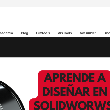
Academia
Blog
Cimtools
AWTools
AwBuilder
Dis
a