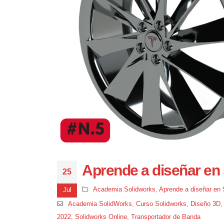
Aprende a diseñar en s
25
Academia Solidworks
,
Aprende a diseñar en 
Jul
Academia SolidWorks
,
Curso Solidworks
,
Diseño 3D
2022
,
Solidworks Online
,
Transportador de Banda