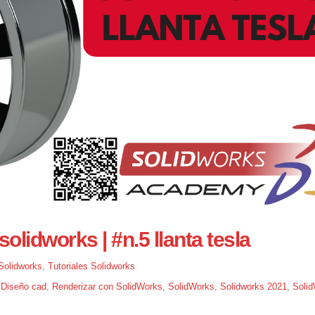
olidworks | #n.5 llanta tesla
Solidworks
,
Tutoriales Solidworks
,
Diseño cad
,
Renderizar con SolidWorks
,
SolidWorks
,
Solidworks 2021
,
Soli