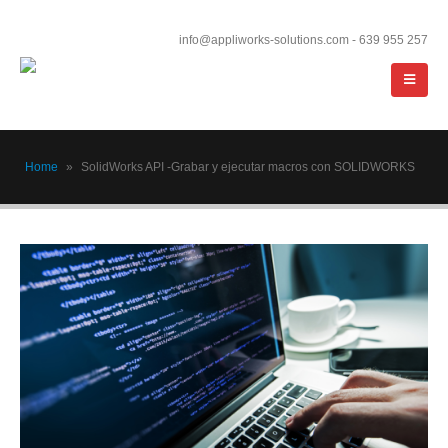
info@appliworks-solutions.com - 639 955 257
Home
»
SolidWorks API -Grabar y ejecutar macros con SOLIDWORKS