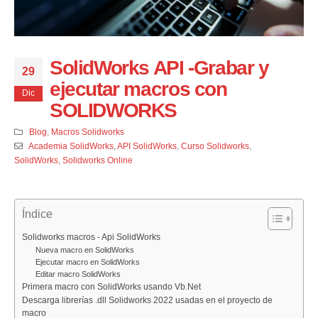
SolidWorks API -Grabar y
29
ejecutar macros con
Dic
SOLIDWORKS
Blog
,
Macros Solidworks
Academia SolidWorks
,
API SolidWorks
,
Curso Solidworks
,
SolidWorks
,
Solidworks Online
Índice
Solidworks macros - Api SolidWorks
Nueva macro en SolidWorks
Ejecutar macro en SolidWorks
Editar macro SolidWorks
Primera macro con SolidWorks usando Vb.Net
Descarga librerías .dll Solidworks 2022 usadas en el proyecto de
macro