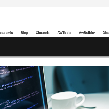
Academia
Blog
Cimtools
AWTools
AwBuilder
Dis