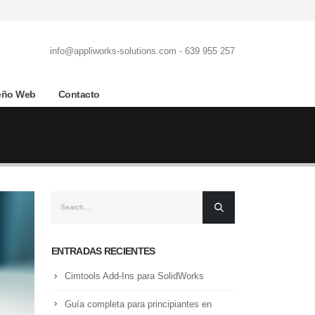
info@appliworks-solutions.com - 639 955 257
eño Web
Contacto
ENTRADAS RECIENTES
Cimtools Add-Ins para SolidWorks
Guía completa para principiantes en