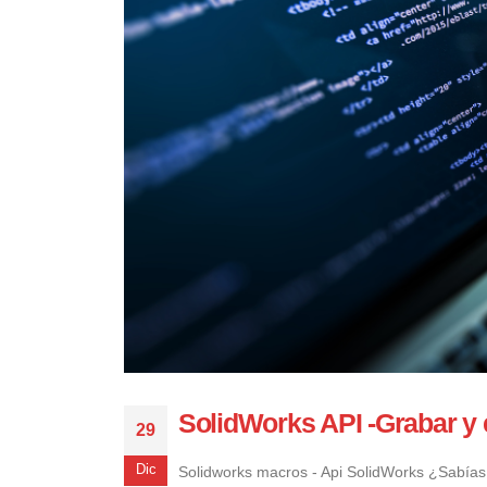
SolidWorks API -Grabar 
29
Dic
Solidworks macros - Api SolidWorks ¿Sabía