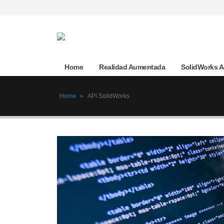
Home
Realidad Aumentada
SolidWorks 
Home
»
API SolidWorks