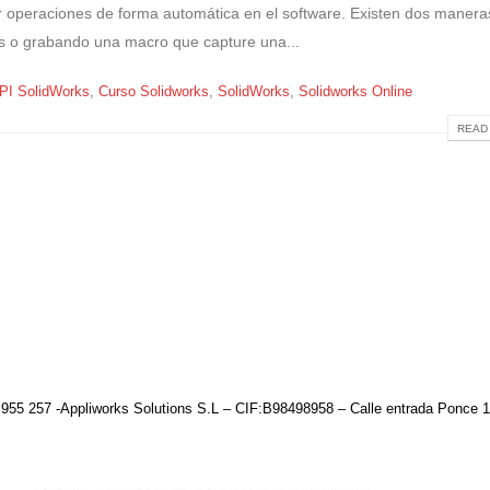
 operaciones de forma automática en el software. Existen dos manera
s o grabando una macro que capture una...
PI SolidWorks
,
Curso Solidworks
,
SolidWorks
,
Solidworks Online
READ 
955 257 -Appliworks Solutions S.L – CIF:B98498958 – Calle entrada Ponce 1