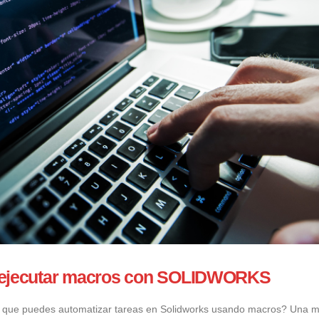
y ejecutar macros con SOLIDWORKS
s que puedes automatizar tareas en Solidworks usando macros? Una 