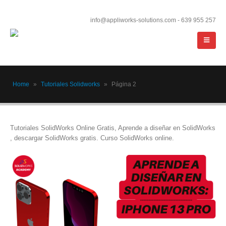
info@appliworks-solutions.com - 639 955 257
Home
»
Tutoriales Solidworks
»
Página 2
Tutoriales SolidWorks Online Gratis, Aprende a diseñar en SolidWorks
, descargar SolidWorks gratis. Curso SolidWorks online.